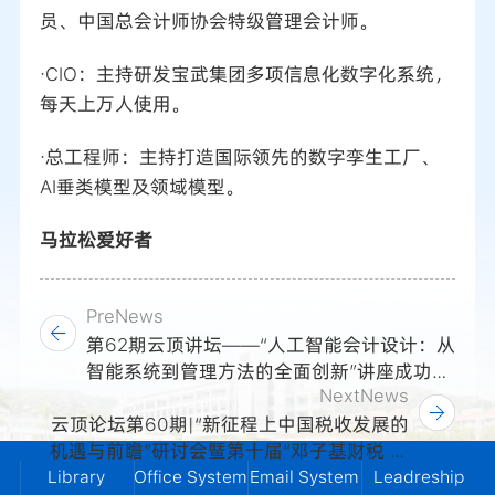
员、中国总会计师协会特级管理会计师。
·CIO：主持研发宝武集团多项信息化数字化系统，
每天上万人使用。
·总工程师：主持打造国际领先的数字孪生工厂、
AI垂类模型及领域模型。
马拉松爱好者
PreNews
第62期云顶讲坛——“人工智能会计设计：从
智能系统到管理方法的全面创新”讲座成功举
NextNews
办
云顶论坛第60期|“新征程上中国税收发展的
机遇与前瞻”研讨会暨第十届“邓子基财税 学
术论文奖”发布会成功举办
Library
Office System
Email System
Leadreship